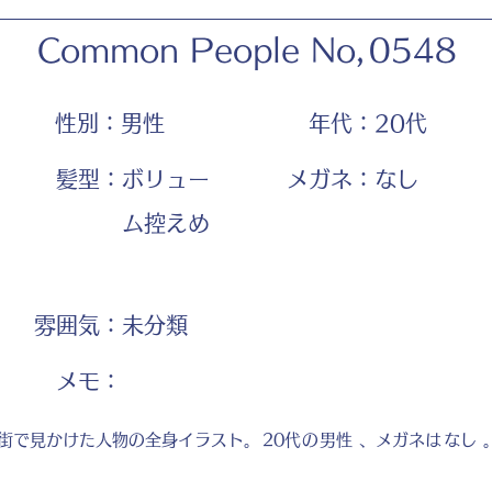
Common People No,
0548
性別：
男性
年代：
20代
髪型：
ボリュー
メガネ：
なし
ム控えめ
雰囲気：
未分類
​メモ：
街で見かけた人物の全身イラスト。
20代
の
男性
、メガネは
なし