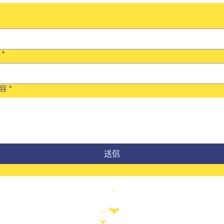
*
容
*
送信