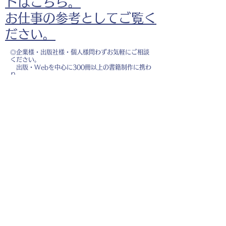
ドはこちら。
お仕事の参考としてご覧く
ださい。
◎企業様・出版社様・個人様問わずお気軽にご相談
ください。
出版・Webを中心に300冊以上の書籍制作に携わ
り、
1500点以上のイラスト制作実績があります。
・書籍 ・Web ・パンフレット ・広告 ・医
療 ・教育
などに、対応しています。
※インボイス制度（適格請求書発行事業者）に登録
しています。
お名前
*
メールアドレス
*