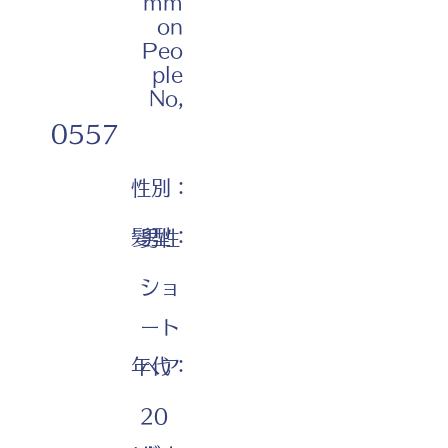
mm
on
Peo
ple
No,
0557
性別：
髪型：
男性
ショ
ート
年代：
ヘア
20