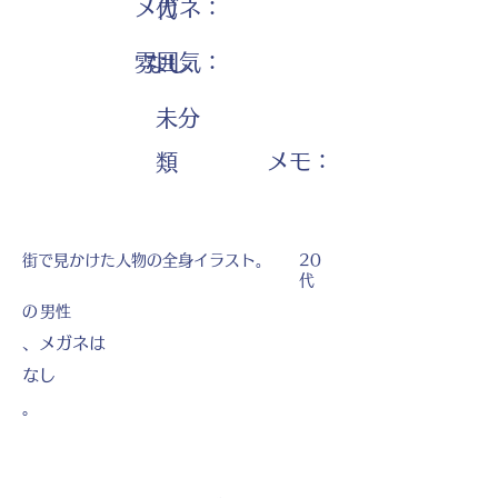
メガネ：
代
雰囲気：
なし
未分
​メモ：
類
街で見かけた人物の全身イラスト。
20
代
の
男性
、メガネは
なし
。