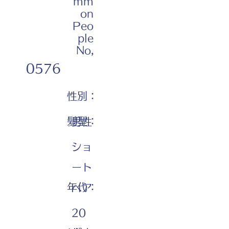
mm
on
Peo
ple
No,
0576
性別：
髪型：
男性
ショ
ート
年代：
ヘア
20