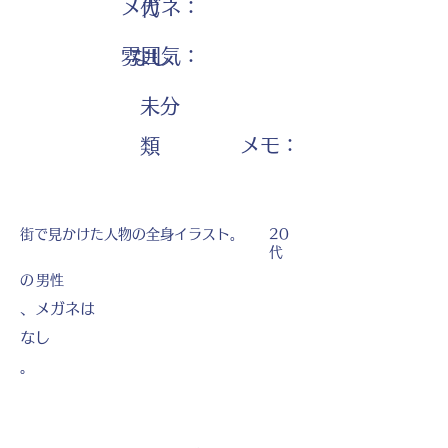
メガネ：
代
雰囲気：
なし
未分
​メモ：
類
街で見かけた人物の全身イラスト。
20
代
の
男性
、メガネは
なし
。