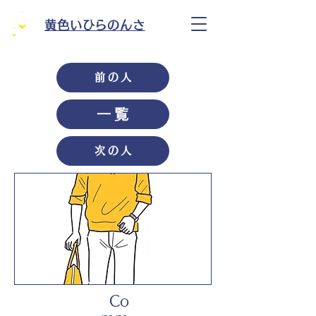
黄色いひらのんさ
前の人
一覧
次の人
Co