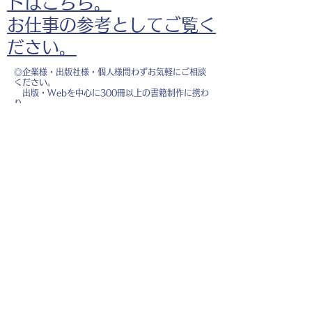
ドはこちら。
お仕事の参考としてご覧く
ださい。
◎企業様・出版社様・個人様問わずお気軽にご相談
ください。
出版・Webを中心に300冊以上の書籍制作に携わ
り、
1500点以上のイラスト制作実績があります。
・書籍 ・Web ・パンフレット ・広告 ・医
療 ・教育
などに、対応しています。
※インボイス制度（適格請求書発行事業者）に登録
しています。
お名前
*
メールアドレス
*