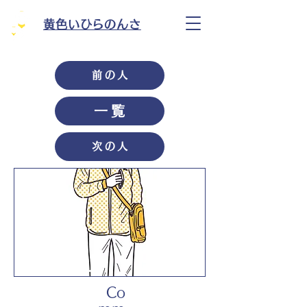
黄色いひらのんさ
前の人
一覧
次の人
Co