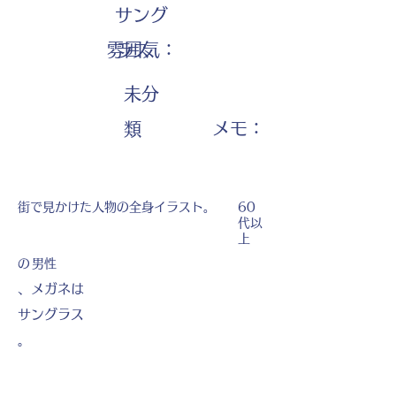
サング
雰囲気：
ラス
未分
​メモ：
類
街で見かけた人物の全身イラスト。
60
代以
上
の
男性
、メガネは
サングラス
。