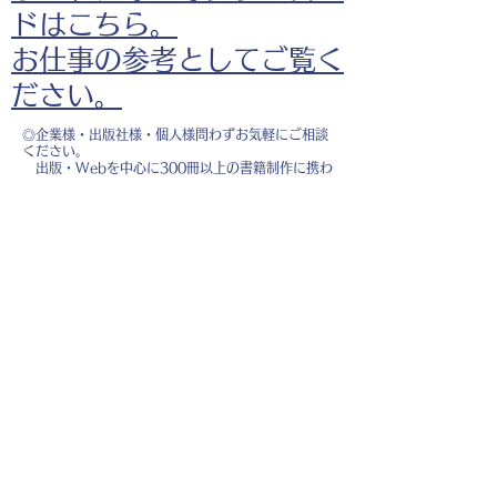
ドはこちら。
お仕事の参考としてご覧く
ださい。
◎企業様・出版社様・個人様問わずお気軽にご相談
ください。
出版・Webを中心に300冊以上の書籍制作に携わ
り、
1500点以上のイラスト制作実績があります。
・書籍 ・Web ・パンフレット ・広告 ・医
療 ・教育
などに、対応しています。
※インボイス制度（適格請求書発行事業者）に登録
しています。
お名前
*
メールアドレス
*