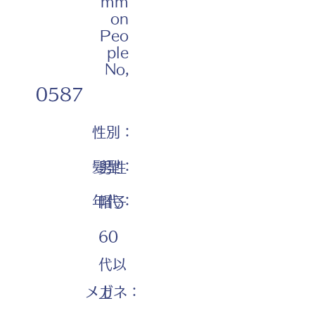
mm
on
Peo
ple
No,
0587
性別：
髪型：
男性
年代：
帽子
60
代以
メガネ：
上