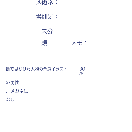
メガネ：
代
雰囲気：
なし
未分
​メモ：
類
街で見かけた人物の全身イラスト。
30
代
の
男性
、メガネは
なし
。