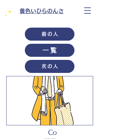
黄色いひらのんさ
前の人
一覧
次の人
Co