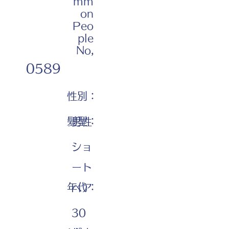
mm
on
Peo
ple
No,
0589
性別：
髪型：
男性
ショ
ート
年代：
ヘア
30