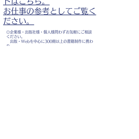
ドはこちら。
お仕事の参考としてご覧く
ださい。
◎企業様・出版社様・個人様問わずお気軽にご相談
ください。
出版・Webを中心に300冊以上の書籍制作に携わ
り、
1500点以上のイラスト制作実績があります。
・書籍 ・Web ・パンフレット ・広告 ・医
療 ・教育
などに、対応しています。
※インボイス制度（適格請求書発行事業者）に登録
しています。
お名前
*
メールアドレス
*