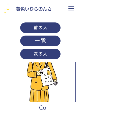
黄色いひらのんさ
前の人
一覧
次の人
Co