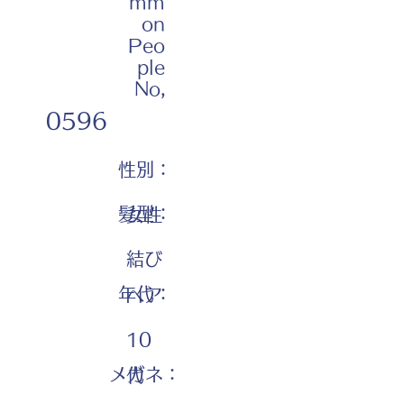
mm
on
Peo
ple
No,
0596
性別：
髪型：
女性
結び
年代：
ヘア
10
メガネ：
代