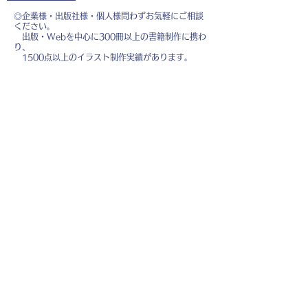
◎企業様・出版社様・個人様問わずお気軽にご相談
ください。
出版・Webを中心に300冊以上の書籍制作に携わ
り、
1500点以上のイラスト制作実績があります。
・書籍 ・Web ・パンフレット ・広告 ・医
療 ・教育
などに、対応しています。
※インボイス制度（適格請求書発行事業者）に登録
しています。
お名前
*
メールアドレス
*
お問い合わせ内容
*