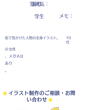
雰囲気：
あり
​メモ：
学生
街で見かけた人物の全身イラスト。
10
代
の
女性
、メガネは
あり
。
⬛︎
イラスト制作のご相談・お問
い合わせ
⬛︎