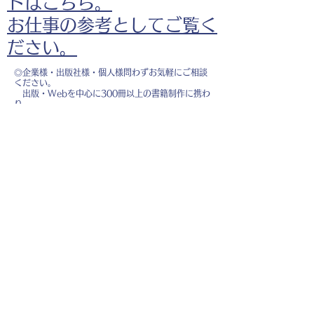
ドはこちら。
お仕事の参考としてご覧く
ださい。
◎企業様・出版社様・個人様問わずお気軽にご相談
ください。
出版・Webを中心に300冊以上の書籍制作に携わ
り、
1500点以上のイラスト制作実績があります。
・書籍 ・Web ・パンフレット ・広告 ・医
療 ・教育
などに、対応しています。
※インボイス制度（適格請求書発行事業者）に登録
しています。
お名前
*
メールアドレス
*