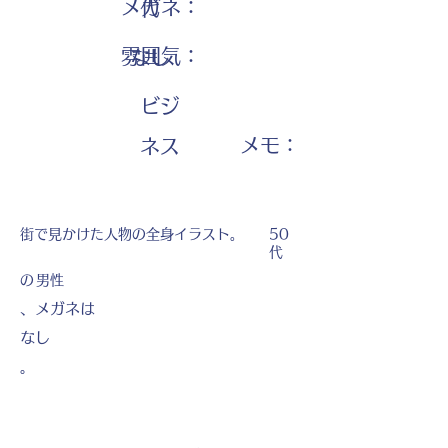
メガネ：
代
雰囲気：
なし
ビジ
​メモ：
ネス
街で見かけた人物の全身イラスト。
50
代
の
男性
、メガネは
なし
。