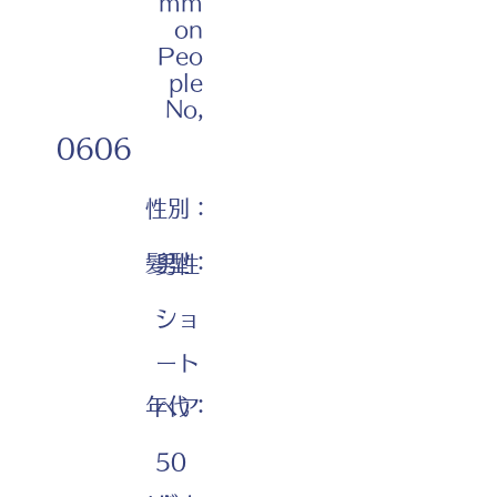
mm
on
Peo
ple
No,
0606
性別：
髪型：
男性
ショ
ート
年代：
ヘア
50