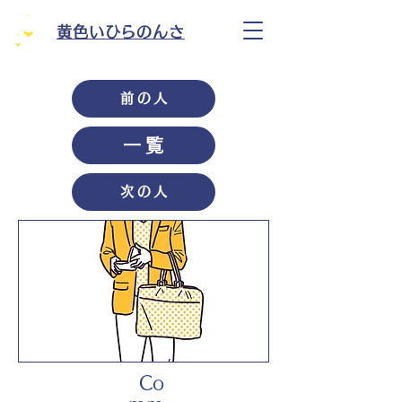
黄色いひらのんさ
前の人
一覧
次の人
Co