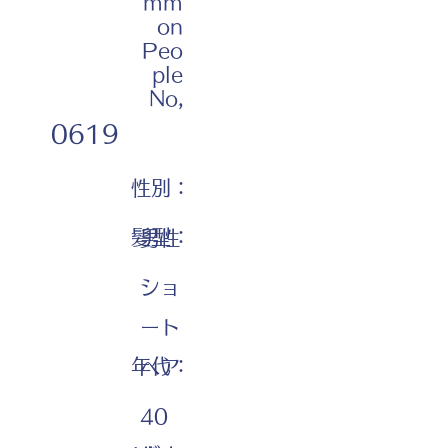
mm
on
Peo
ple
No,
0619
性別：
髪型：
男性
ショ
ート
年代：
ヘア
40