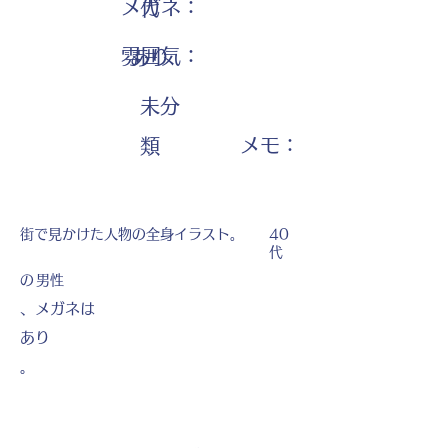
メガネ：
代
雰囲気：
あり
未分
​メモ：
類
街で見かけた人物の全身イラスト。
40
代
の
男性
、メガネは
あり
。