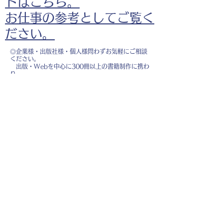
ドはこちら。
お仕事の参考としてご覧く
ださい。
◎企業様・出版社様・個人様問わずお気軽にご相談
ください。
出版・Webを中心に300冊以上の書籍制作に携わ
り、
1500点以上のイラスト制作実績があります。
・書籍 ・Web ・パンフレット ・広告 ・医
療 ・教育
などに、対応しています。
※インボイス制度（適格請求書発行事業者）に登録
しています。
お名前
*
メールアドレス
*