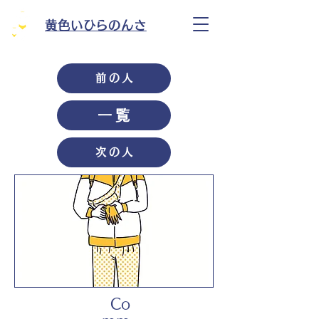
黄色いひらのんさ
前の人
一覧
次の人
Co