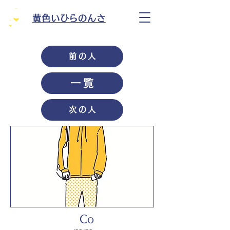
黄色いひらのんさ
前の人
一覧
次の人
Co