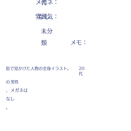
メガネ：
代
雰囲気：
なし
未分
​メモ：
類
街で見かけた人物の全身イラスト。
20
代
の
男性
、メガネは
なし
。