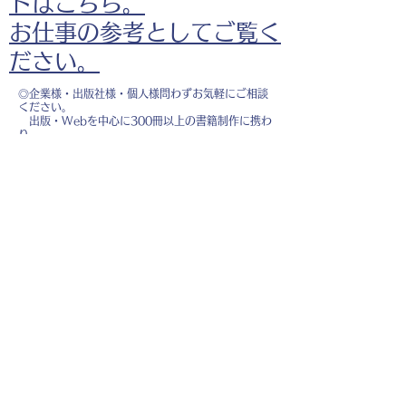
ドはこちら。
お仕事の参考としてご覧く
ださい。
◎企業様・出版社様・個人様問わずお気軽にご相談
ください。
出版・Webを中心に300冊以上の書籍制作に携わ
り、
1500点以上のイラスト制作実績があります。
・書籍 ・Web ・パンフレット ・広告 ・医
療 ・教育
などに、対応しています。
※インボイス制度（適格請求書発行事業者）に登録
しています。
お名前
*
メールアドレス
*