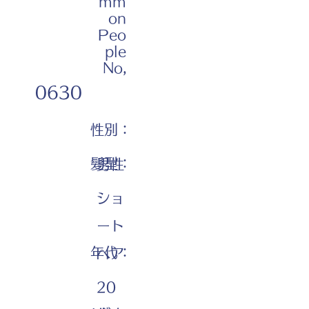
mm
on
Peo
ple
No,
0630
性別：
髪型：
男性
ショ
ート
年代：
ヘア
20