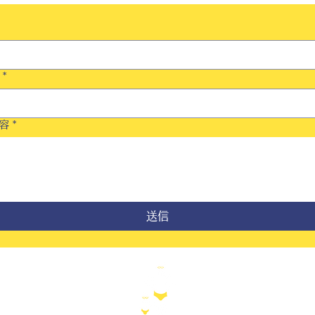
*
容
*
送信