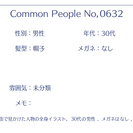
Common People No,
0632
性別：
男性
年代：
30代
髪型：
帽子
メガネ：
なし
雰囲気：
未分類
​メモ：
街で見かけた人物の全身イラスト。
30代
の
男性
、メガネは
なし