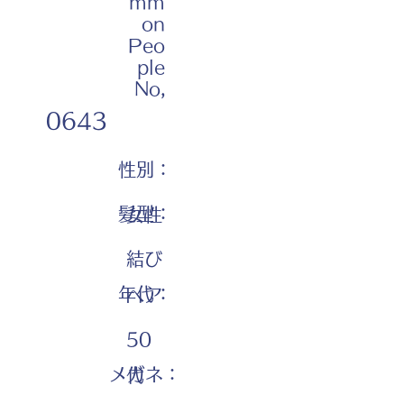
mm
on
Peo
ple
No,
0643
性別：
髪型：
女性
結び
年代：
ヘア
50
メガネ：
代