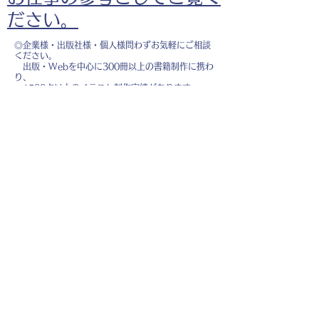
ださい。
◎企業様・出版社様・個人様問わずお気軽にご相談
ください。
出版・Webを中心に300冊以上の書籍制作に携わ
り、
1500点以上のイラスト制作実績があります。
・書籍 ・Web ・パンフレット ・広告 ・医
療 ・教育
などに、対応しています。
※インボイス制度（適格請求書発行事業者）に登録
しています。
お名前
*
メールアドレス
*
お問い合わせ内容
*