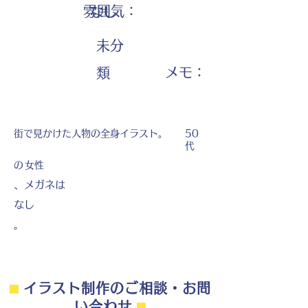
雰囲気：
なし
未分
​メモ：
類
街で見かけた人物の全身イラスト。
50
代
の
女性
、メガネは
なし
。
⬛︎
イラスト制作のご相談・お問
い合わせ
⬛︎