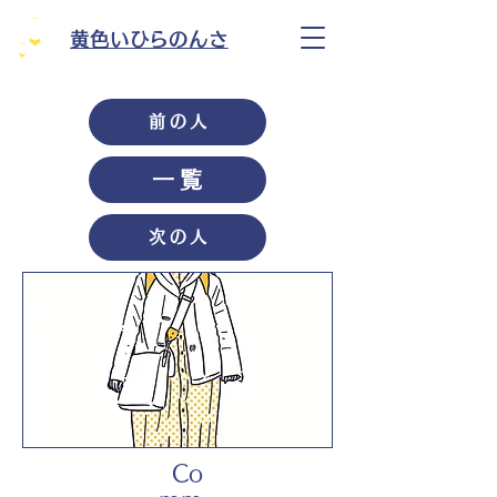
黄色いひらのんさ
前の人
一覧
次の人
Co