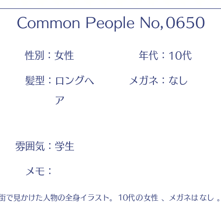
Common People No,
0650
性別：
女性
年代：
10代
髪型：
ロングヘ
メガネ：
なし
ア
雰囲気：
学生
​メモ：
街で見かけた人物の全身イラスト。
10代
の
女性
、メガネは
なし