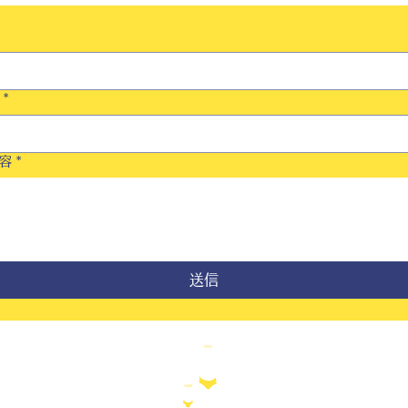
*
容
*
送信