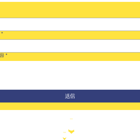
*
容
*
送信