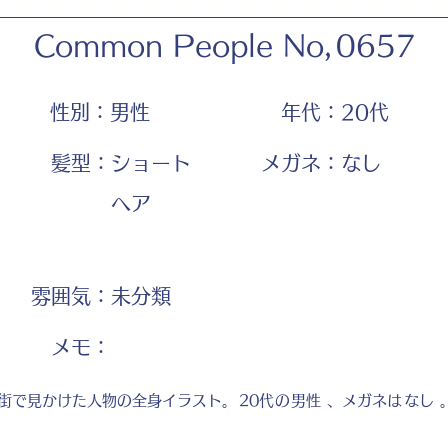
Common People No,
0657
性別：
男性
年代：
20代
髪型：
ショート
メガネ：
なし
ヘア
雰囲気：
未分類
​メモ：
街で見かけた人物の全身イラスト。
20代
の
男性
、メガネは
なし