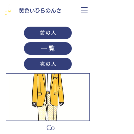
黄色いひらのんさ
前の人
一覧
次の人
Co