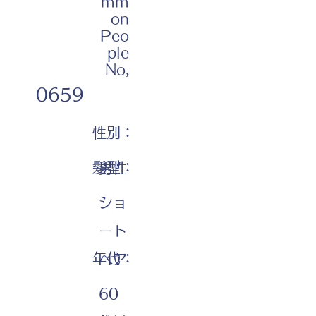
mm
on
Peo
ple
No,
0659
性別：
髪型：
男性
ショ
ート
年代：
ヘア
60