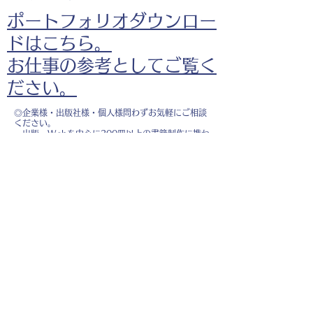
ポートフォリオダウンロー
ドはこちら。
お仕事の参考としてご覧く
ださい。
◎企業様・出版社様・個人様問わずお気軽にご相談
ください。
出版・Webを中心に300冊以上の書籍制作に携わ
り、
1500点以上のイラスト制作実績があります。
・書籍 ・Web ・パンフレット ・広告 ・医
療 ・教育
などに、対応しています。
※インボイス制度（適格請求書発行事業者）に登録
しています。
お名前
*