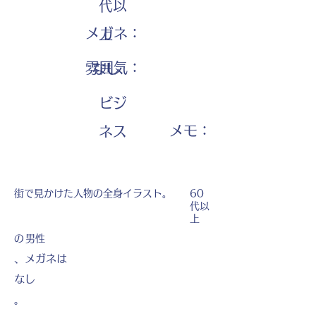
代以
メガネ：
上
雰囲気：
なし
ビジ
​メモ：
ネス
街で見かけた人物の全身イラスト。
60
代以
上
の
男性
、メガネは
なし
。