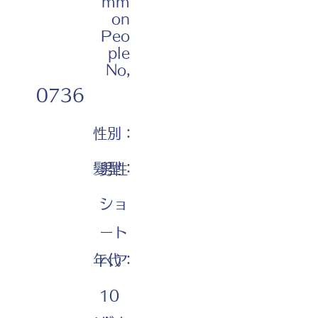
mm
on
Peo
ple
No,
0736
性別：
髪型：
男性
ショ
ート
年代：
ヘア
10