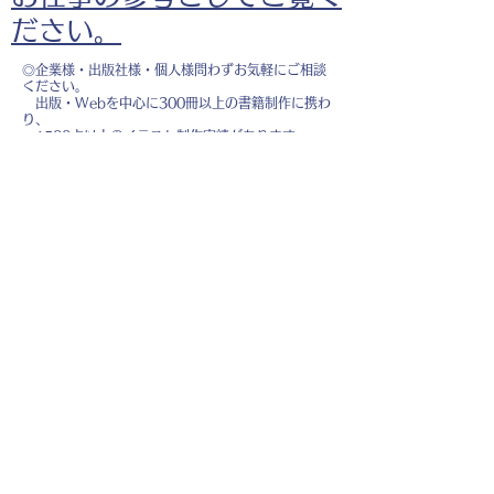
ださい。
◎企業様・出版社様・個人様問わずお気軽にご相談
ください。
出版・Webを中心に300冊以上の書籍制作に携わ
り、
1500点以上のイラスト制作実績があります。
・書籍 ・Web ・パンフレット ・広告 ・医
療 ・教育
などに、対応しています。
※インボイス制度（適格請求書発行事業者）に登録
しています。
お名前
*
メールアドレス
*
お問い合わせ内容
*