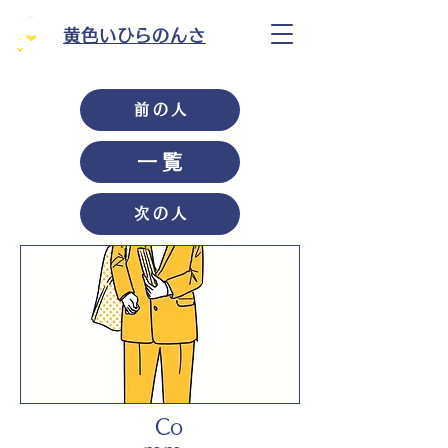
黄色いひらのんさ
前の人
一覧
次の人
Co