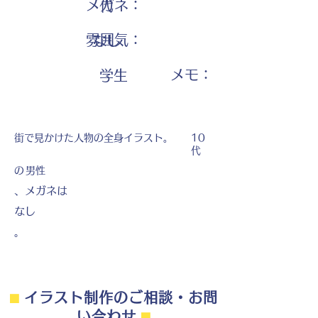
メガネ：
代
雰囲気：
なし
​メモ：
学生
街で見かけた人物の全身イラスト。
10
代
の
男性
、メガネは
なし
。
⬛︎
イラスト制作のご相談・お問
い合わせ
⬛︎