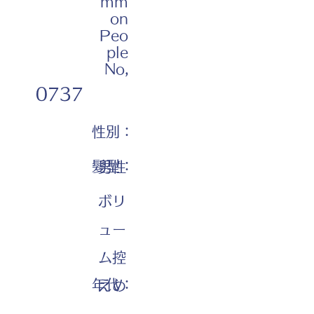
mm
on
Peo
ple
No,
0737
性別：
髪型：
男性
ボリ
ュー
ム控
年代：
えめ