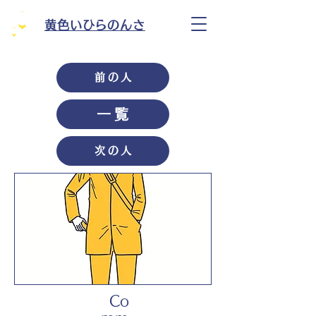
黄色いひらのんさ
前の人
一覧
次の人
Co