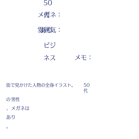
50
メガネ：
代
雰囲気：
あり
ビジ
​メモ：
ネス
街で見かけた人物の全身イラスト。
50
代
の
男性
、メガネは
あり
。