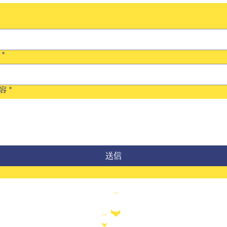
*
容
*
送信