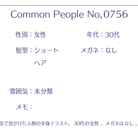
Common People No,
0756
性別：
女性
年代：
30代
髪型：
ショート
メガネ：
なし
ヘア
雰囲気：
未分類
​メモ：
街で見かけた人物の全身イラスト。
30代
の
女性
、メガネは
なし