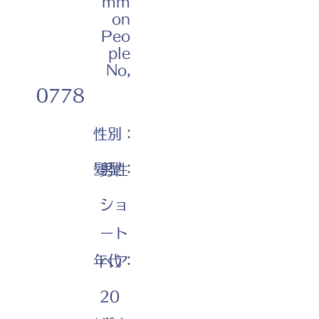
mm
on
Peo
ple
No,
0778
性別：
髪型：
男性
ショ
ート
年代：
ヘア
20