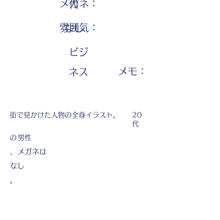
メガネ：
代
雰囲気：
なし
ビジ
​メモ：
ネス
街で見かけた人物の全身イラスト。
20
代
の
男性
、メガネは
なし
。