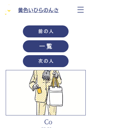
黄色いひらのんさ
前の人
一覧
次の人
Co