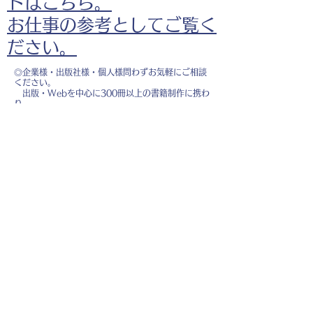
ドはこちら。
お仕事の参考としてご覧く
ださい。
◎企業様・出版社様・個人様問わずお気軽にご相談
ください。
出版・Webを中心に300冊以上の書籍制作に携わ
り、
1500点以上のイラスト制作実績があります。
・書籍 ・Web ・パンフレット ・広告 ・医
療 ・教育
などに、対応しています。
※インボイス制度（適格請求書発行事業者）に登録
しています。
お名前
*
メールアドレス
*