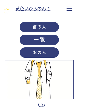
黄色いひらのんさ
前の人
一覧
次の人
Co