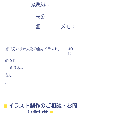
雰囲気：
なし
未分
​メモ：
類
街で見かけた人物の全身イラスト。
40
代
の
女性
、メガネは
なし
。
⬛︎
イラスト制作のご相談・お問
い合わせ
⬛︎