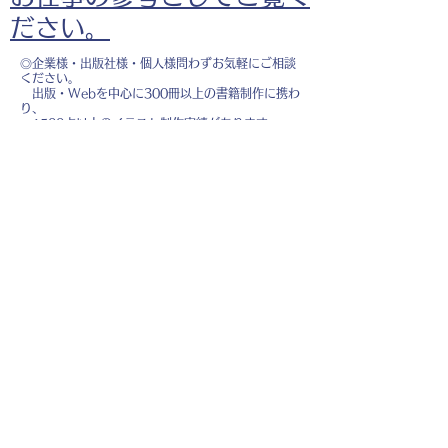
ださい。
◎企業様・出版社様・個人様問わずお気軽にご相談
ください。
出版・Webを中心に300冊以上の書籍制作に携わ
り、
1500点以上のイラスト制作実績があります。
・書籍 ・Web ・パンフレット ・広告 ・医
療 ・教育
などに、対応しています。
※インボイス制度（適格請求書発行事業者）に登録
しています。
お名前
*
メールアドレス
*
お問い合わせ内容
*