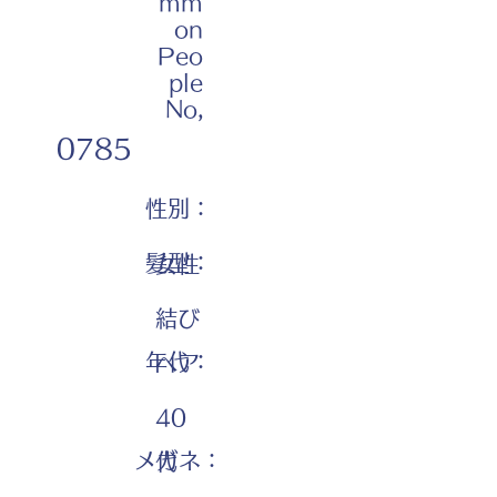
mm
on
Peo
ple
No,
0785
性別：
髪型：
女性
結び
年代：
ヘア
40
メガネ：
代