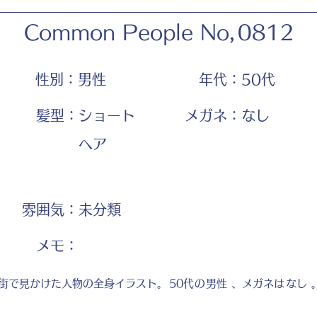
Common People No,
0812
性別：
男性
年代：
50代
髪型：
ショート
メガネ：
なし
ヘア
雰囲気：
未分類
​メモ：
街で見かけた人物の全身イラスト。
50代
の
男性
、メガネは
なし