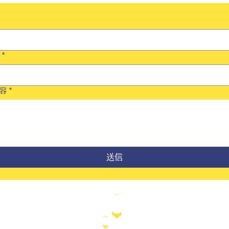
*
容
*
送信