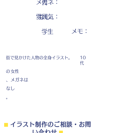
メガネ：
代
雰囲気：
なし
​メモ：
学生
街で見かけた人物の全身イラスト。
10
代
の
女性
、メガネは
なし
。
⬛︎
イラスト制作のご相談・お問
い合わせ
⬛︎