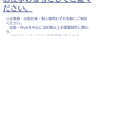
ださい。
◎企業様・出版社様・個人様問わずお気軽にご相談
ください。
出版・Webを中心に300冊以上の書籍制作に携わ
り、
1500点以上のイラスト制作実績があります。
・書籍 ・Web ・パンフレット ・広告 ・医
療 ・教育
などに、対応しています。
※インボイス制度（適格請求書発行事業者）に登録
しています。
お名前
*
メールアドレス
*
お問い合わせ内容
*