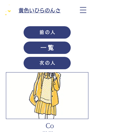
黄色いひらのんさ
前の人
一覧
次の人
Co