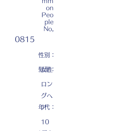
mm
on
Peo
ple
No,
0815
性別：
髪型：
女性
ロン
グヘ
年代：
ア
10