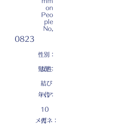
mm
on
Peo
ple
No,
0823
性別：
髪型：
女性
結び
年代：
ヘア
10
メガネ：
代