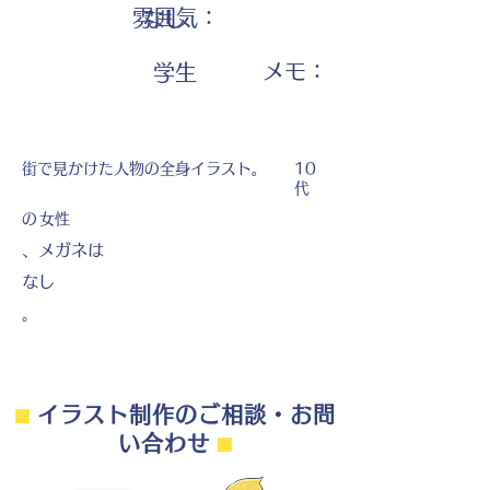
雰囲気：
なし
​メモ：
学生
街で見かけた人物の全身イラスト。
10
代
の
女性
、メガネは
なし
。
⬛︎
イラスト制作のご相談・お問
い合わせ
⬛︎