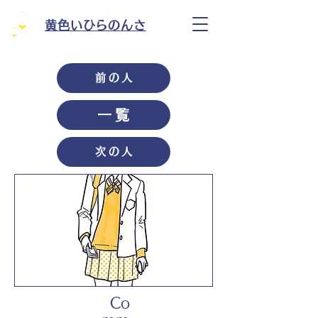
黄色いひらのんさ
前の人
一覧
次の人
Co