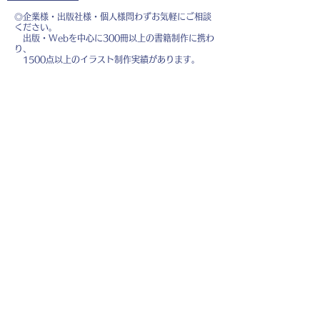
◎企業様・出版社様・個人様問わずお気軽にご相談
ください。
出版・Webを中心に300冊以上の書籍制作に携わ
り、
1500点以上のイラスト制作実績があります。
・書籍 ・Web ・パンフレット ・広告 ・医
療 ・教育
などに、対応しています。
※インボイス制度（適格請求書発行事業者）に登録
しています。
お名前
*
メールアドレス
*
お問い合わせ内容
*