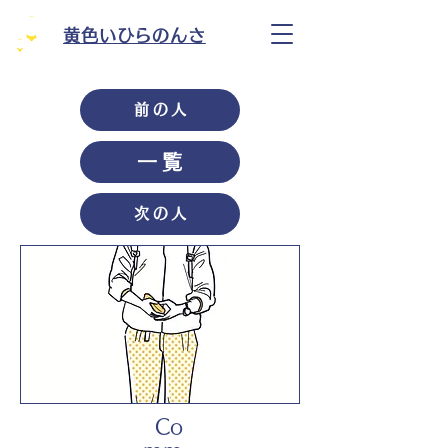
黄色いひらのんさ
前の人
一覧
次の人
Co