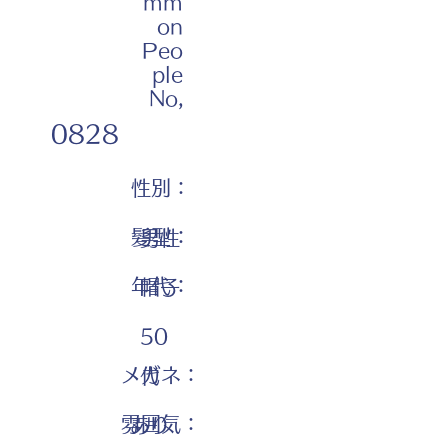
mm
on
Peo
ple
No,
0828
性別：
髪型：
男性
年代：
帽子
50
メガネ：
代
雰囲気：
あり