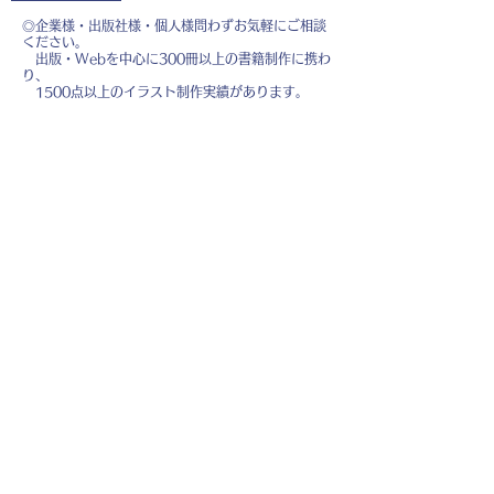
◎企業様・出版社様・個人様問わずお気軽にご相談
ください。
出版・Webを中心に300冊以上の書籍制作に携わ
り、
1500点以上のイラスト制作実績があります。
・書籍 ・Web ・パンフレット ・広告 ・医
療 ・教育
などに、対応しています。
※インボイス制度（適格請求書発行事業者）に登録
しています。
お名前
*
メールアドレス
*
お問い合わせ内容
*