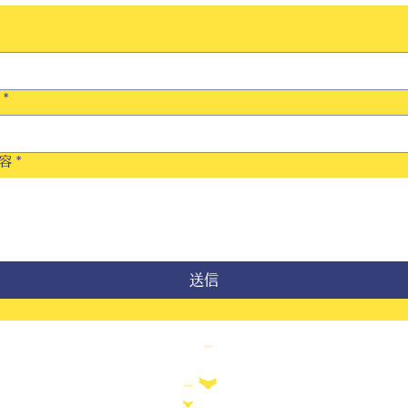
*
容
*
送信