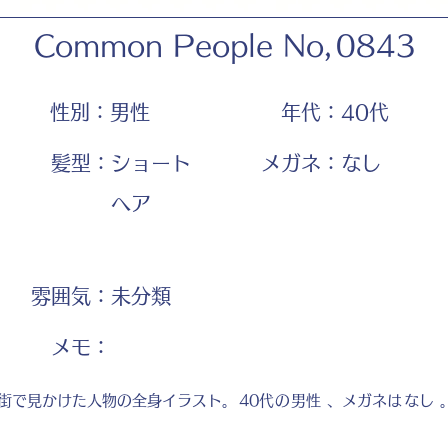
Common People No,
0843
性別：
男性
年代：
40代
髪型：
ショート
メガネ：
なし
ヘア
雰囲気：
未分類
​メモ：
街で見かけた人物の全身イラスト。
40代
の
男性
、メガネは
なし