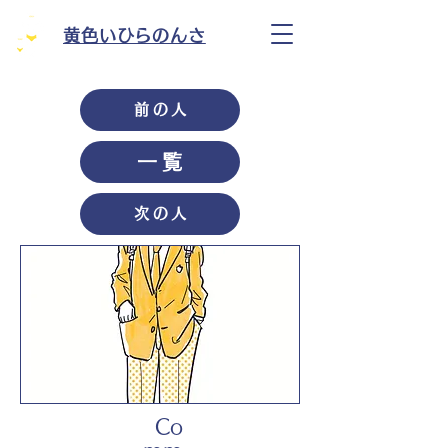
黄色いひらのんさ
前の人
一覧
次の人
Co