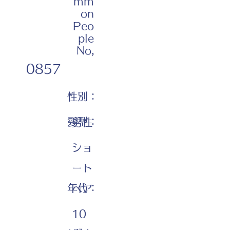
mm
on
Peo
ple
No,
0857
性別：
髪型：
男性
ショ
ート
年代：
ヘア
10