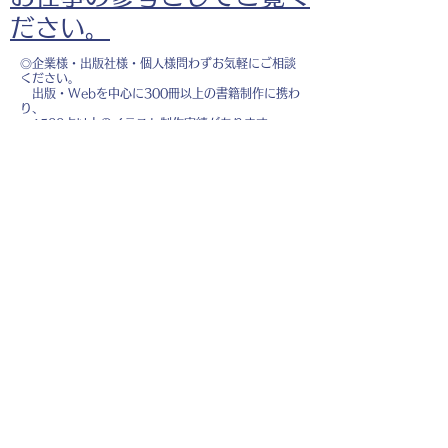
ださい。
◎企業様・出版社様・個人様問わずお気軽にご相談
ください。
出版・Webを中心に300冊以上の書籍制作に携わ
り、
1500点以上のイラスト制作実績があります。
・書籍 ・Web ・パンフレット ・広告 ・医
療 ・教育
などに、対応しています。
※インボイス制度（適格請求書発行事業者）に登録
しています。
お名前
*
メールアドレス
*
お問い合わせ内容
*