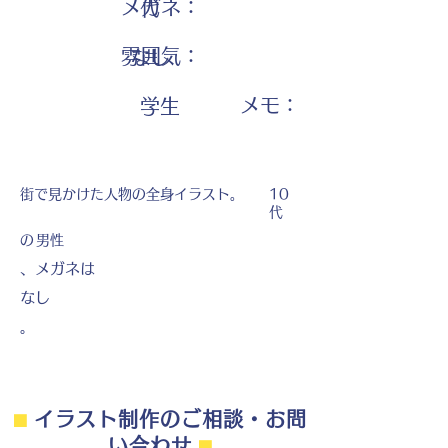
メガネ：
代
雰囲気：
なし
​メモ：
学生
街で見かけた人物の全身イラスト。
10
代
の
男性
、メガネは
なし
。
⬛︎
イラスト制作のご相談・お問
い合わせ
⬛︎