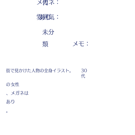
メガネ：
代
雰囲気：
あり
未分
​メモ：
類
街で見かけた人物の全身イラスト。
30
代
の
女性
、メガネは
あり
。