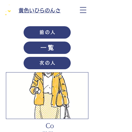
黄色いひらのんさ
前の人
一覧
次の人
Co