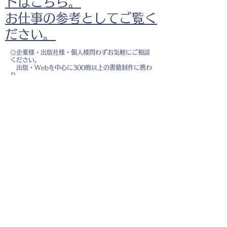
ドはこちら。
お仕事の参考としてご覧く
ださい。
◎企業様・出版社様・個人様問わずお気軽にご相談
ください。
出版・Webを中心に300冊以上の書籍制作に携わ
り、
1500点以上のイラスト制作実績があります。
・書籍 ・Web ・パンフレット ・広告 ・医
療 ・教育
などに、対応しています。
※インボイス制度（適格請求書発行事業者）に登録
しています。
お名前
*
メールアドレス
*