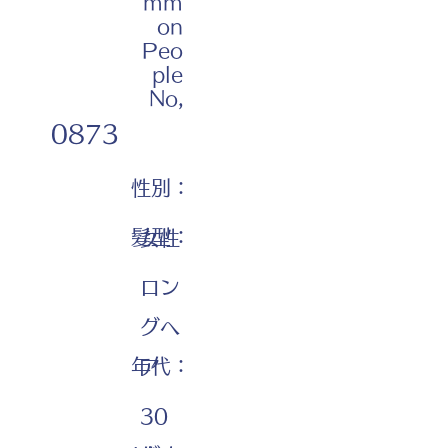
mm
on
Peo
ple
No,
0873
性別：
髪型：
女性
ロン
グヘ
年代：
ア
30