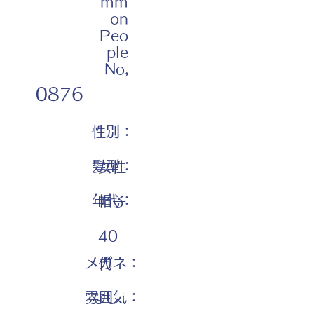
mm
on
Peo
ple
No,
0876
性別：
髪型：
女性
年代：
帽子
40
メガネ：
代
雰囲気：
なし