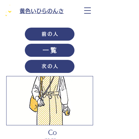
黄色いひらのんさ
前の人
一覧
次の人
Co