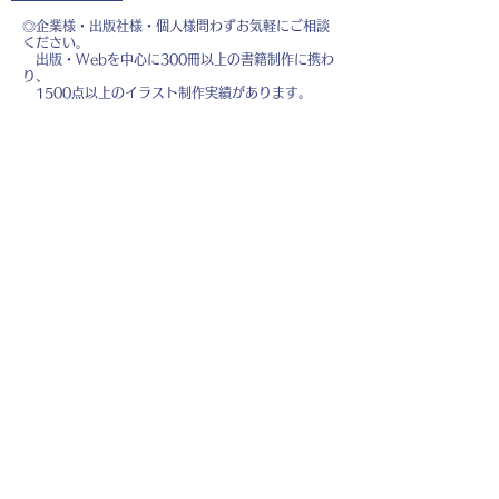
◎企業様・出版社様・個人様問わずお気軽にご相談
ください。
出版・Webを中心に300冊以上の書籍制作に携わ
り、
1500点以上のイラスト制作実績があります。
・書籍 ・Web ・パンフレット ・広告 ・医
療 ・教育
などに、対応しています。
※インボイス制度（適格請求書発行事業者）に登録
しています。
お名前
*
メールアドレス
*
お問い合わせ内容
*