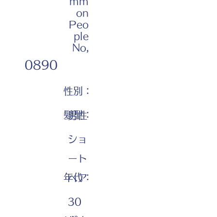
mm
on
Peo
ple
No,
0890
性別：
髪型：
男性
ショ
ート
年代：
ヘア
30