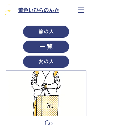
黄色いひらのんさ
前の人
一覧
次の人
Co