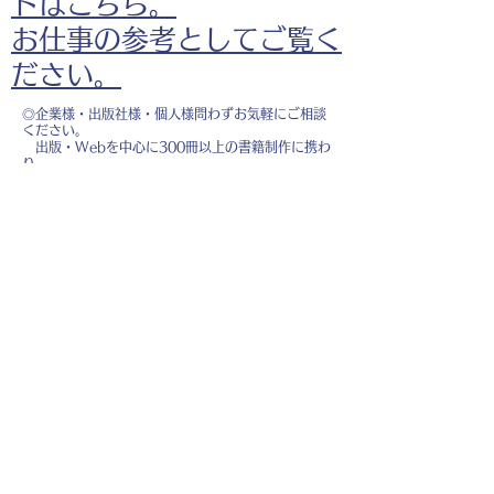
ドはこちら。
お仕事の参考としてご覧く
ださい。
◎企業様・出版社様・個人様問わずお気軽にご相談
ください。
出版・Webを中心に300冊以上の書籍制作に携わ
り、
1500点以上のイラスト制作実績があります。
・書籍 ・Web ・パンフレット ・広告 ・医
療 ・教育
などに、対応しています。
※インボイス制度（適格請求書発行事業者）に登録
しています。
お名前
*
メールアドレス
*