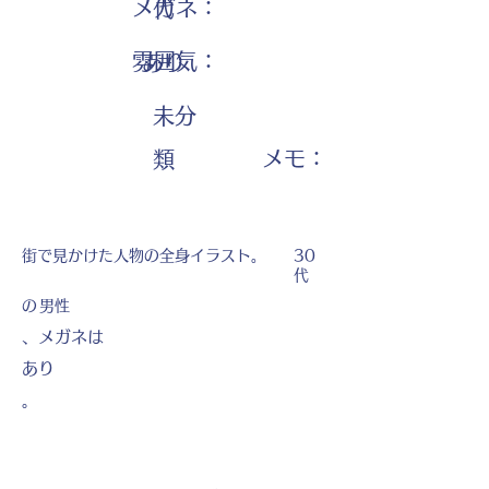
メガネ：
代
雰囲気：
あり
未分
​メモ：
類
街で見かけた人物の全身イラスト。
30
代
の
男性
、メガネは
あり
。