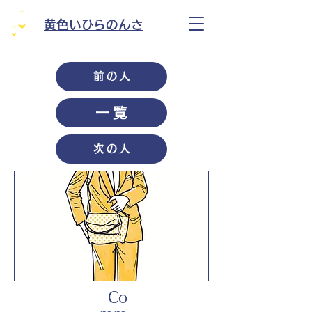
黄色いひらのんさ
前の人
一覧
次の人
Co