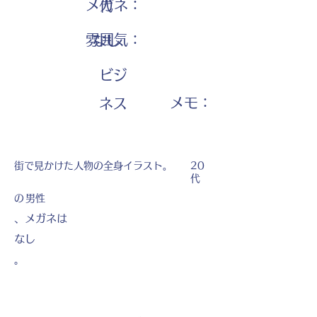
メガネ：
代
雰囲気：
なし
ビジ
​メモ：
ネス
街で見かけた人物の全身イラスト。
20
代
の
男性
、メガネは
なし
。