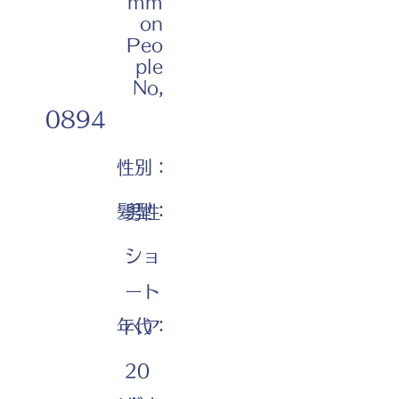
mm
on
Peo
ple
No,
0894
性別：
髪型：
男性
ショ
ート
年代：
ヘア
20