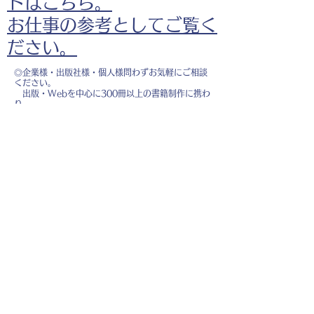
ドはこちら。
お仕事の参考としてご覧く
ださい。
◎企業様・出版社様・個人様問わずお気軽にご相談
ください。
出版・Webを中心に300冊以上の書籍制作に携わ
り、
1500点以上のイラスト制作実績があります。
・書籍 ・Web ・パンフレット ・広告 ・医
療 ・教育
などに、対応しています。
※インボイス制度（適格請求書発行事業者）に登録
しています。
お名前
*
メールアドレス
*