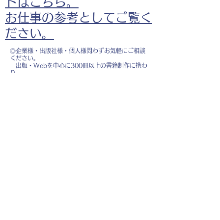
ドはこちら。
お仕事の参考としてご覧く
ださい。
◎企業様・出版社様・個人様問わずお気軽にご相談
ください。
出版・Webを中心に300冊以上の書籍制作に携わ
り、
1500点以上のイラスト制作実績があります。
・書籍 ・Web ・パンフレット ・広告 ・医
療 ・教育
などに、対応しています。
※インボイス制度（適格請求書発行事業者）に登録
しています。
お名前
*
メールアドレス
*