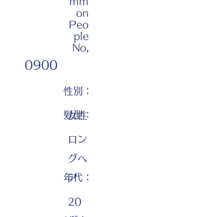
mm
on
Peo
ple
No,
0900
性別：
髪型：
女性
ロン
グヘ
年代：
ア
20