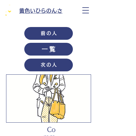
黄色いひらのんさ
前の人
一覧
次の人
Co