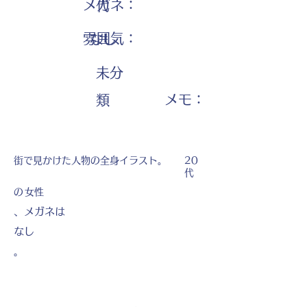
メガネ：
代
雰囲気：
なし
未分
​メモ：
類
街で見かけた人物の全身イラスト。
20
代
の
女性
、メガネは
なし
。