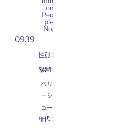
mm
on
Peo
ple
No,
0939
性別：
髪型：
女性
ベリ
ーシ
ョー
年代：
ト