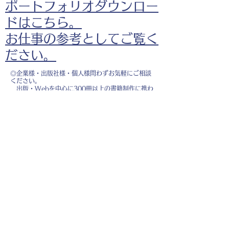
ポートフォリオダウンロー
ドはこちら。
お仕事の参考としてご覧く
ださい。
◎企業様・出版社様・個人様問わずお気軽にご相談
ください。
出版・Webを中心に300冊以上の書籍制作に携わ
り、
1500点以上のイラスト制作実績があります。
・書籍 ・Web ・パンフレット ・広告 ・医
療 ・教育
などに、対応しています。
※インボイス制度（適格請求書発行事業者）に登録
しています。
お名前
*