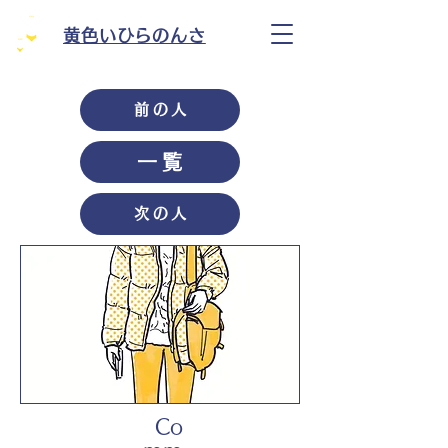
黄色いひらのんさ
前の人
一覧
次の人
Co