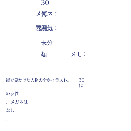
30
メガネ：
代
雰囲気：
なし
未分
​メモ：
類
街で見かけた人物の全身イラスト。
30
代
の
女性
、メガネは
なし
。