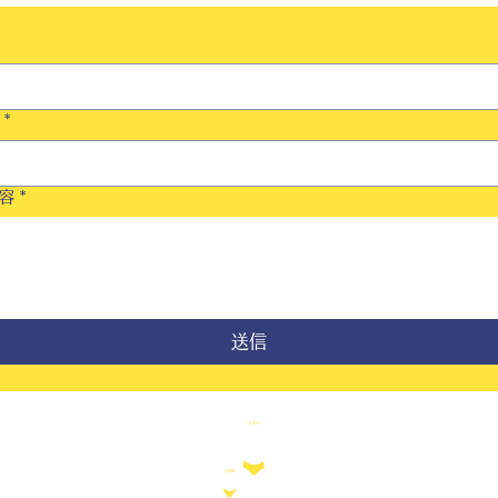
*
容
*
送信