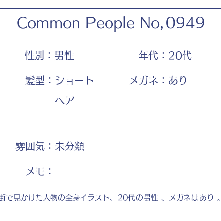
Common People No,
0949
性別：
男性
年代：
20代
髪型：
ショート
メガネ：
あり
ヘア
雰囲気：
未分類
​メモ：
街で見かけた人物の全身イラスト。
20代
の
男性
、メガネは
あり