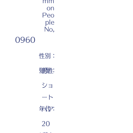
mm
on
Peo
ple
No,
0960
性別：
髪型：
男性
ショ
ート
年代：
ヘア
20