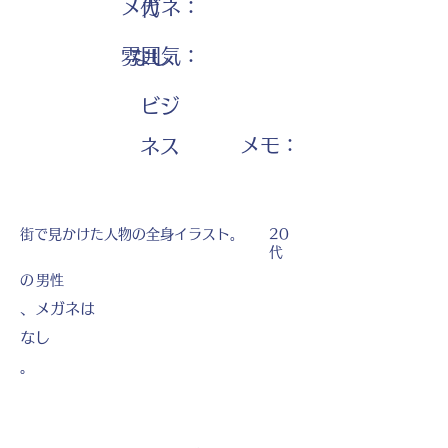
メガネ：
代
雰囲気：
なし
ビジ
​メモ：
ネス
街で見かけた人物の全身イラスト。
20
代
の
男性
、メガネは
なし
。