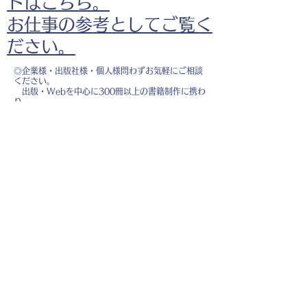
ドはこちら。
お仕事の参考としてご覧く
ださい。
◎企業様・出版社様・個人様問わずお気軽にご相談
ください。
出版・Webを中心に300冊以上の書籍制作に携わ
り、
1500点以上のイラスト制作実績があります。
・書籍 ・Web ・パンフレット ・広告 ・医
療 ・教育
などに、対応しています。
※インボイス制度（適格請求書発行事業者）に登録
しています。
お名前
*
メールアドレス
*