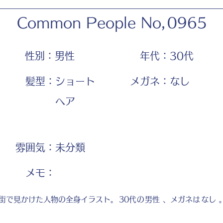
Common People No,
0965
性別：
男性
年代：
30代
髪型：
ショート
メガネ：
なし
ヘア
雰囲気：
未分類
​メモ：
街で見かけた人物の全身イラスト。
30代
の
男性
、メガネは
なし