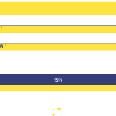
*
容
*
送信