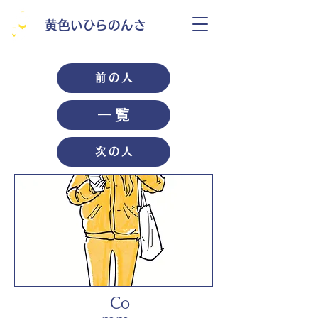
黄色いひらのんさ
前の人
一覧
次の人
Co