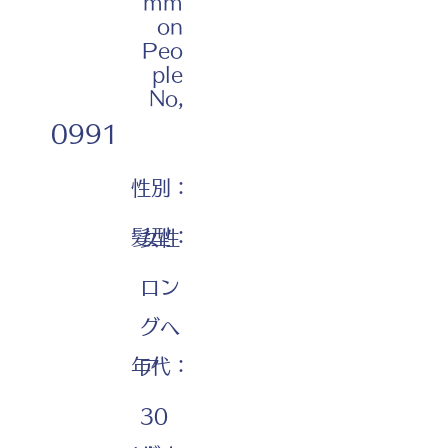
mm
on
Peo
ple
No,
0991
性別：
髪型：
女性
ロン
グヘ
年代：
ア
30