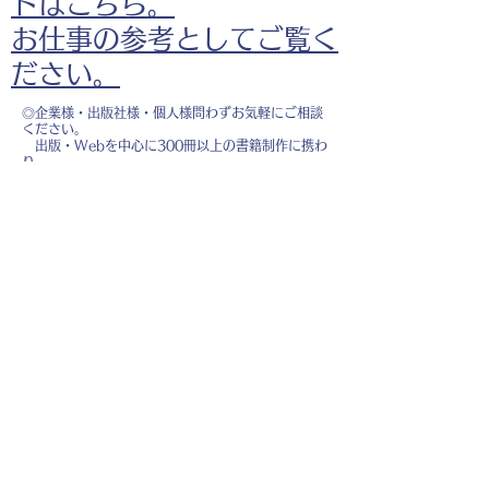
ドはこちら。
お仕事の参考としてご覧く
ださい。
◎企業様・出版社様・個人様問わずお気軽にご相談
ください。
出版・Webを中心に300冊以上の書籍制作に携わ
り、
1500点以上のイラスト制作実績があります。
・書籍 ・Web ・パンフレット ・広告 ・医
療 ・教育
などに、対応しています。
※インボイス制度（適格請求書発行事業者）に登録
しています。
お名前
*
メールアドレス
*