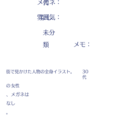
メガネ：
代
雰囲気：
なし
未分
​メモ：
類
街で見かけた人物の全身イラスト。
30
代
の
女性
、メガネは
なし
。