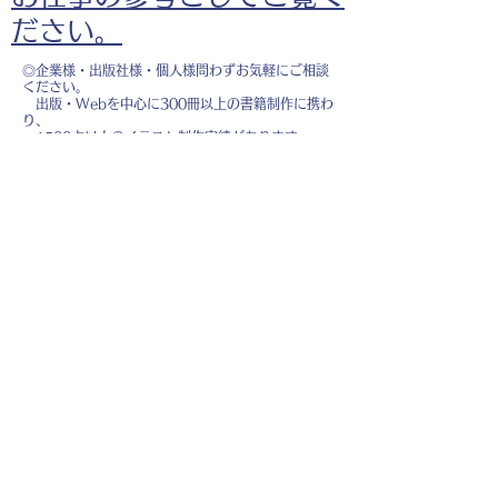
ださい。
◎企業様・出版社様・個人様問わずお気軽にご相談
ください。
出版・Webを中心に300冊以上の書籍制作に携わ
り、
1500点以上のイラスト制作実績があります。
・書籍 ・Web ・パンフレット ・広告 ・医
療 ・教育
などに、対応しています。
※インボイス制度（適格請求書発行事業者）に登録
しています。
お名前
*
メールアドレス
*
お問い合わせ内容
*