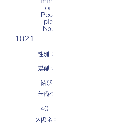
mm
on
Peo
ple
No,
1021
性別：
髪型：
女性
結び
年代：
ヘア
40
メガネ：
代