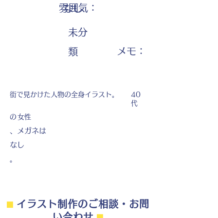
雰囲気：
なし
未分
​メモ：
類
街で見かけた人物の全身イラスト。
40
代
の
女性
、メガネは
なし
。
⬛︎
イラスト制作のご相談・お問
い合わせ
⬛︎