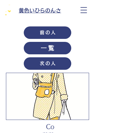
黄色いひらのんさ
前の人
一覧
次の人
Co