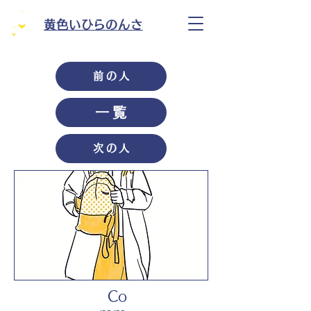
黄色いひらのんさ
前の人
一覧
次の人
Co