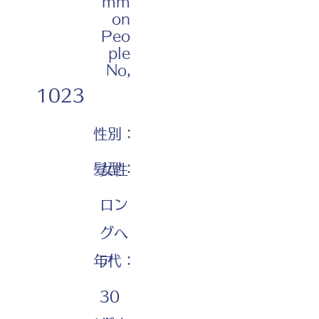
mm
on
Peo
ple
No,
1023
性別：
髪型：
女性
ロン
グヘ
年代：
ア
30