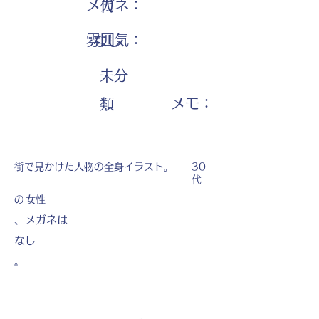
メガネ：
代
雰囲気：
なし
未分
​メモ：
類
街で見かけた人物の全身イラスト。
30
代
の
女性
、メガネは
なし
。