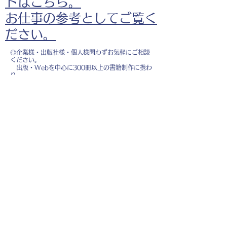
ドはこちら。
お仕事の参考としてご覧く
ださい。
◎企業様・出版社様・個人様問わずお気軽にご相談
ください。
出版・Webを中心に300冊以上の書籍制作に携わ
り、
1500点以上のイラスト制作実績があります。
・書籍 ・Web ・パンフレット ・広告 ・医
療 ・教育
などに、対応しています。
※インボイス制度（適格請求書発行事業者）に登録
しています。
お名前
*
メールアドレス
*