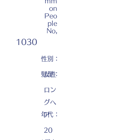
mm
on
Peo
ple
No,
1030
性別：
髪型：
女性
ロン
グヘ
年代：
ア
20