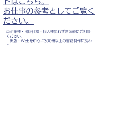
ドはこちら。
お仕事の参考としてご覧く
ださい。
◎企業様・出版社様・個人様問わずお気軽にご相談
ください。
出版・Webを中心に300冊以上の書籍制作に携わ
り、
1500点以上のイラスト制作実績があります。
・書籍 ・Web ・パンフレット ・広告 ・医
療 ・教育
などに、対応しています。
※インボイス制度（適格請求書発行事業者）に登録
しています。
お名前
*
メールアドレス
*