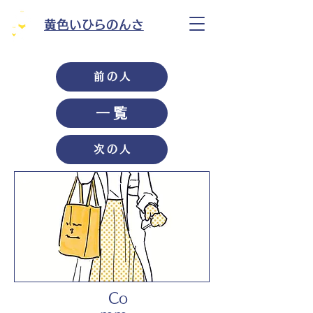
黄色いひらのんさ
前の人
一覧
次の人
Co