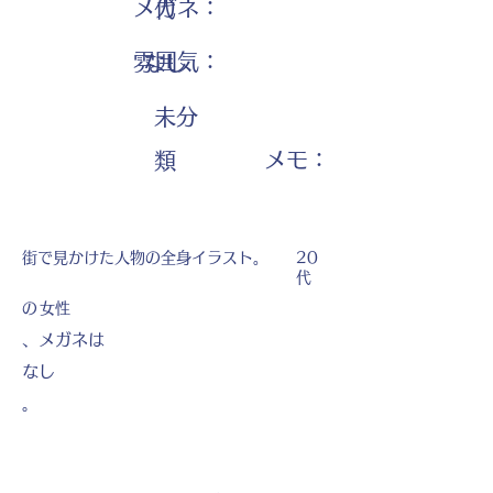
メガネ：
代
雰囲気：
なし
未分
​メモ：
類
街で見かけた人物の全身イラスト。
20
代
の
女性
、メガネは
なし
。