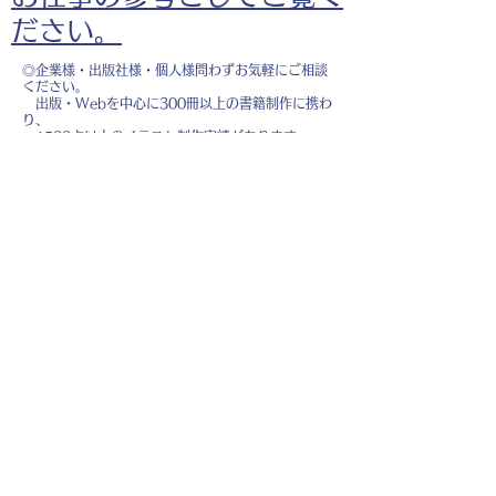
ださい。
◎企業様・出版社様・個人様問わずお気軽にご相談
ください。
出版・Webを中心に300冊以上の書籍制作に携わ
り、
1500点以上のイラスト制作実績があります。
・書籍 ・Web ・パンフレット ・広告 ・医
療 ・教育
などに、対応しています。
※インボイス制度（適格請求書発行事業者）に登録
しています。
お名前
*
メールアドレス
*
お問い合わせ内容
*