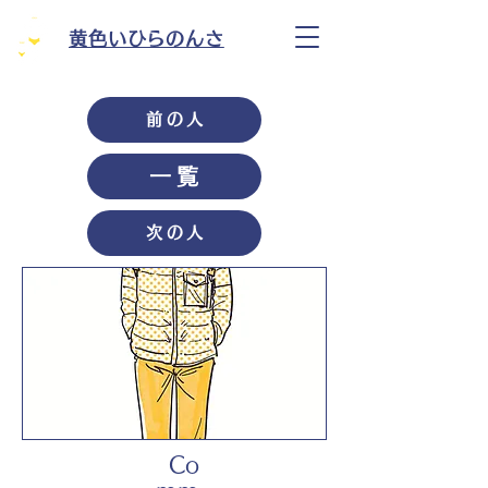
黄色いひらのんさ
前の人
一覧
次の人
Co