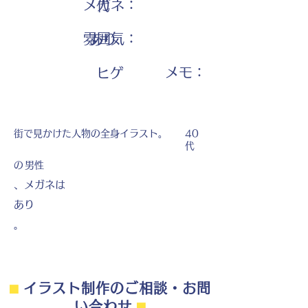
メガネ：
代
雰囲気：
あり
​メモ：
ヒゲ
街で見かけた人物の全身イラスト。
40
代
の
男性
、メガネは
あり
。
⬛︎
イラスト制作のご相談・お問
い合わせ
⬛︎