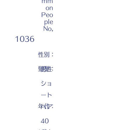
mm
on
Peo
ple
No,
1036
性別：
髪型：
男性
ショ
ート
年代：
ヘア
40