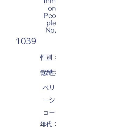
mm
on
Peo
ple
No,
1039
性別：
髪型：
女性
ベリ
ーシ
ョー
年代：
ト