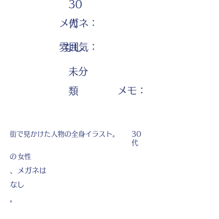
30
メガネ：
代
雰囲気：
なし
未分
​メモ：
類
街で見かけた人物の全身イラスト。
30
代
の
女性
、メガネは
なし
。