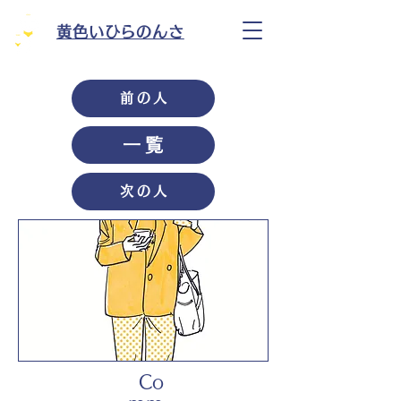
黄色いひらのんさ
前の人
一覧
次の人
Co