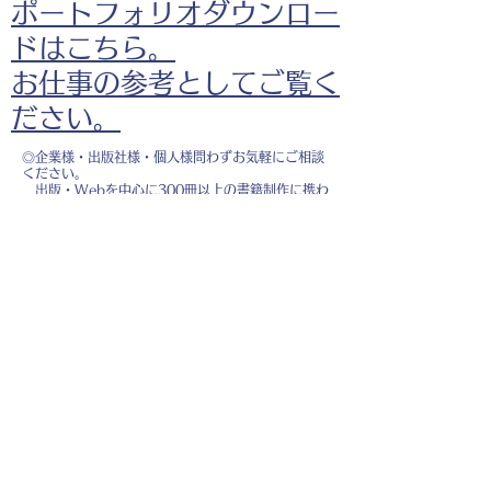
ポートフォリオダウンロー
ドはこちら。
お仕事の参考としてご覧く
ださい。
◎企業様・出版社様・個人様問わずお気軽にご相談
ください。
出版・Webを中心に300冊以上の書籍制作に携わ
り、
1500点以上のイラスト制作実績があります。
・書籍 ・Web ・パンフレット ・広告 ・医
療 ・教育
などに、対応しています。
※インボイス制度（適格請求書発行事業者）に登録
しています。
お名前
*