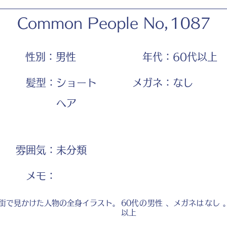
Common People No,
1087
性別：
男性
年代：
60代以上
髪型：
ショート
メガネ：
なし
ヘア
雰囲気：
未分類
​メモ：
街で見かけた人物の全身イラスト。
60代
の
男性
、メガネは
なし
以上