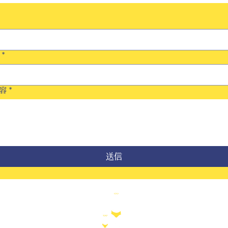
*
容
*
送信