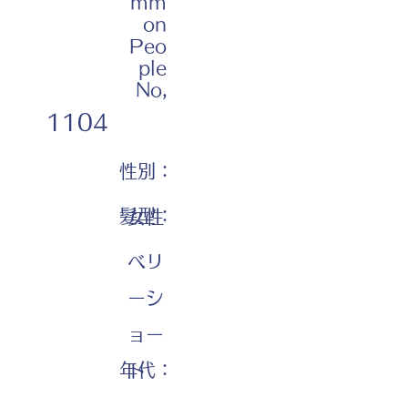
mm
on
Peo
ple
No,
1104
性別：
髪型：
女性
ベリ
ーシ
ョー
年代：
ト