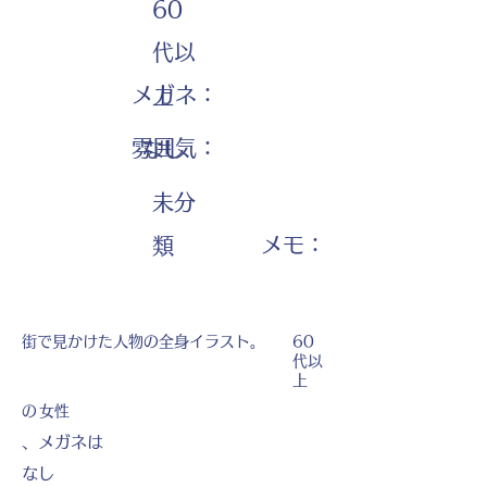
60
代以
メガネ：
上
雰囲気：
なし
未分
​メモ：
類
街で見かけた人物の全身イラスト。
60
代以
上
の
女性
、メガネは
なし