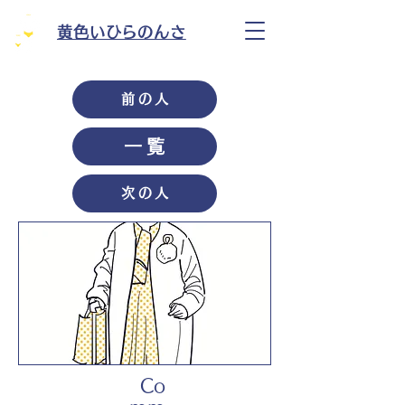
黄色いひらのんさ
前の人
一覧
次の人
Co