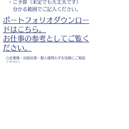
・ご予算（未定でも大丈夫です）
分かる範囲でご記入ください。
ポートフォリオダウンロー
ドはこちら。
お仕事の参考としてご覧く
ださい。
◎企業様・出版社様・個人様問わずお気軽にご相談
ください。
出版・Webを中心に300冊以上の書籍制作に携わ
り、
1500点以上のイラスト制作実績があります。
・書籍 ・Web ・パンフレット ・広告 ・医
療 ・教育
などに、対応しています。
※インボイス制度（適格請求書発行事業者）に登録
しています。
お名前
*