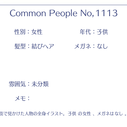
Common People No,
1113
性別：
女性
年代：
子供
髪型：
結びヘア
メガネ：
なし
雰囲気：
未分類
​メモ：
街で見かけた人物の全身イラスト。
子供
の
女性
、メガネは
なし