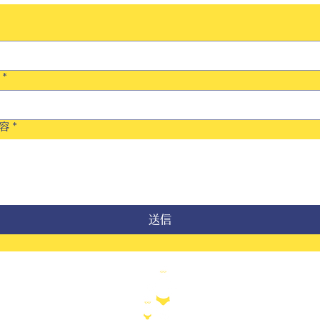
*
容
*
送信