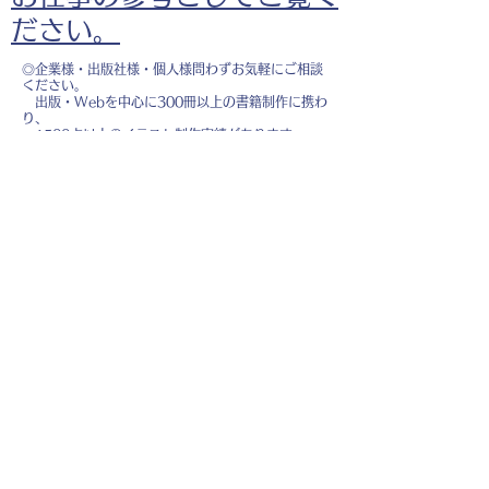
ださい。
◎企業様・出版社様・個人様問わずお気軽にご相談
ください。
出版・Webを中心に300冊以上の書籍制作に携わ
り、
1500点以上のイラスト制作実績があります。
・書籍 ・Web ・パンフレット ・広告 ・医
療 ・教育
などに、対応しています。
※インボイス制度（適格請求書発行事業者）に登録
しています。
お名前
*
メールアドレス
*
お問い合わせ内容
*