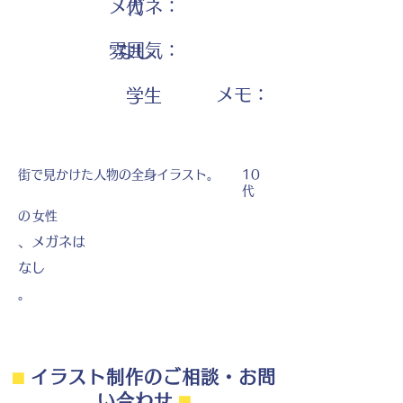
メガネ：
代
雰囲気：
なし
​メモ：
学生
街で見かけた人物の全身イラスト。
10
代
の
女性
、メガネは
なし
。
⬛︎
イラスト制作のご相談・お問
い合わせ
⬛︎