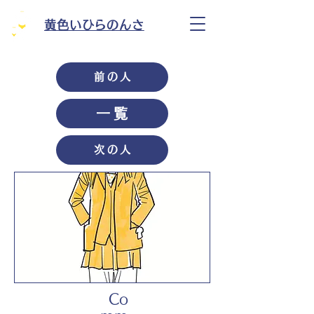
黄色いひらのんさ
前の人
一覧
次の人
Co