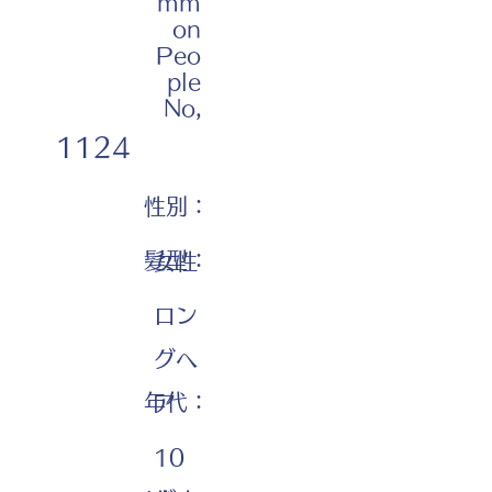
mm
on
Peo
ple
No,
1124
性別：
髪型：
女性
ロン
グヘ
年代：
ア
10