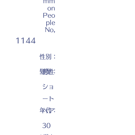
mm
on
Peo
ple
No,
1144
性別：
髪型：
男性
ショ
ート
年代：
ヘア
30