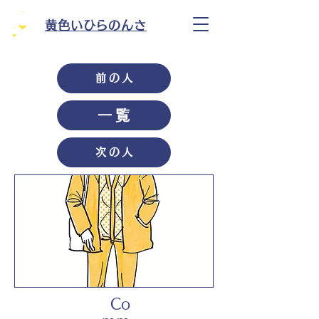
黄色いひらのんさ
前の人
一覧
次の人
Co