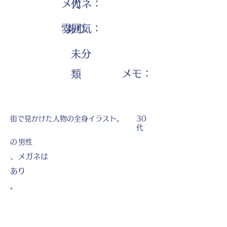
メガネ：
代
雰囲気：
あり
未分
​メモ：
類
街で見かけた人物の全身イラスト。
30
代
の
男性
、メガネは
あり
。