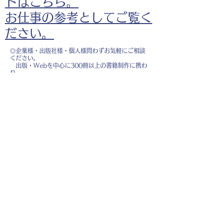
ドはこちら。
お仕事の参考としてご覧く
ださい。
◎企業様・出版社様・個人様問わずお気軽にご相談
ください。
出版・Webを中心に300冊以上の書籍制作に携わ
り、
1500点以上のイラスト制作実績があります。
・書籍 ・Web ・パンフレット ・広告 ・医
療 ・教育
などに、対応しています。
※インボイス制度（適格請求書発行事業者）に登録
しています。
お名前
*
メールアドレス
*