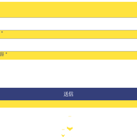
*
容
*
送信