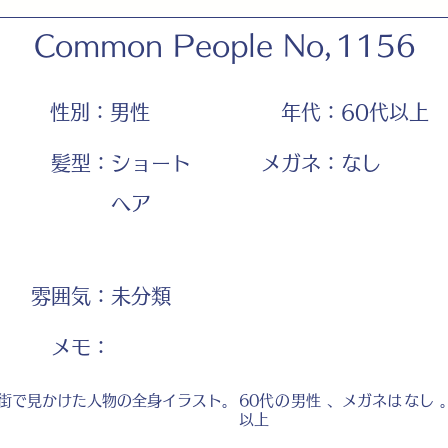
Common People No,
1156
性別：
男性
年代：
60代以上
髪型：
ショート
メガネ：
なし
ヘア
雰囲気：
未分類
​メモ：
街で見かけた人物の全身イラスト。
60代
の
男性
、メガネは
なし
以上