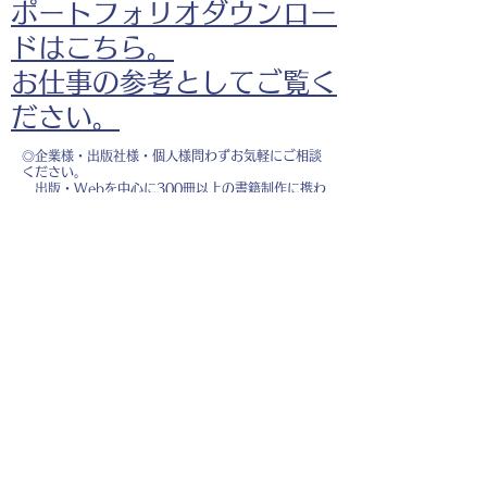
ポートフォリオダウンロー
ドはこちら。
お仕事の参考としてご覧く
ださい。
◎企業様・出版社様・個人様問わずお気軽にご相談
ください。
出版・Webを中心に300冊以上の書籍制作に携わ
り、
1500点以上のイラスト制作実績があります。
・書籍 ・Web ・パンフレット ・広告 ・医
療 ・教育
などに、対応しています。
※インボイス制度（適格請求書発行事業者）に登録
しています。
お名前
*