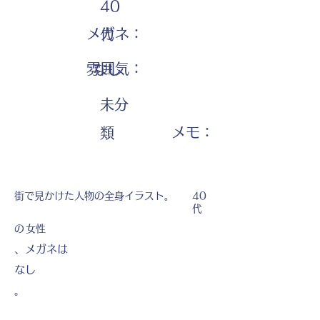
40
メガネ：
代
雰囲気：
なし
未分
​メモ：
類
街で見かけた人物の全身イラスト。
40
代
の
女性
、メガネは
なし
。