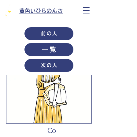
黄色いひらのんさ
前の人
一覧
次の人
Co