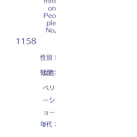
mm
on
Peo
ple
No,
1158
性別：
髪型：
女性
ベリ
ーシ
ョー
年代：
ト