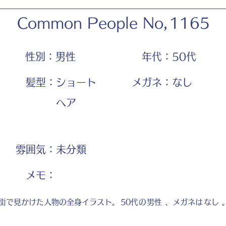
Common People No,
1165
性別：
男性
年代：
50代
髪型：
ショート
メガネ：
なし
ヘア
雰囲気：
未分類
​メモ：
街で見かけた人物の全身イラスト。
50代
の
男性
、メガネは
なし