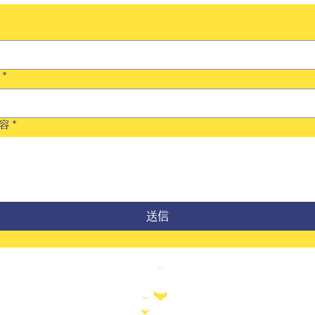
*
容
*
送信