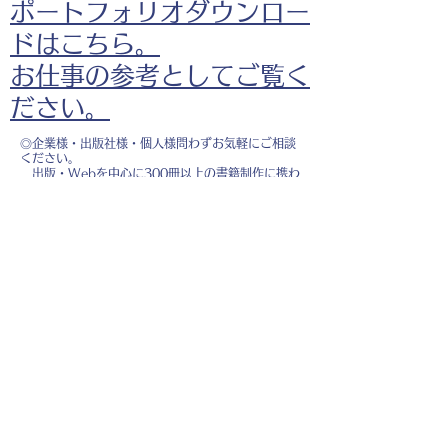
ポートフォリオダウンロー
ドはこちら。
お仕事の参考としてご覧く
ださい。
◎企業様・出版社様・個人様問わずお気軽にご相談
ください。
出版・Webを中心に300冊以上の書籍制作に携わ
り、
1500点以上のイラスト制作実績があります。
・書籍 ・Web ・パンフレット ・広告 ・医
療 ・教育
などに、対応しています。
※インボイス制度（適格請求書発行事業者）に登録
しています。
お名前
*