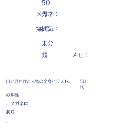
50
メガネ：
代
雰囲気：
あり
未分
​メモ：
類
街で見かけた人物の全身イラスト。
50
代
の
男性
、メガネは
あり
。