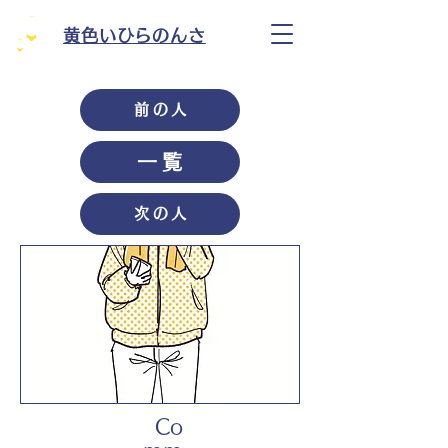
黄色いひらのんさ
前の人
一覧
次の人
Co