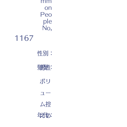
mm
on
Peo
ple
No,
1167
性別：
髪型：
男性
ボリ
ュー
ム控
年代：
えめ