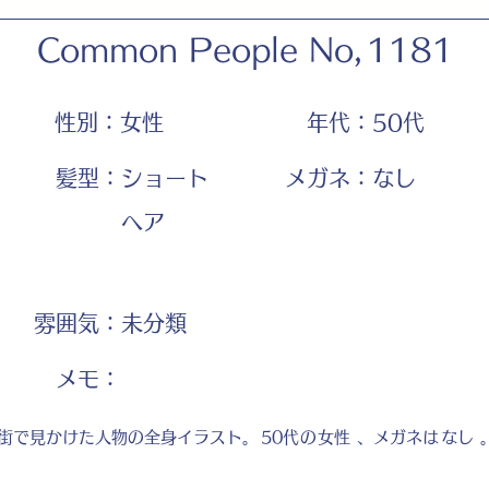
Common People No,
1181
性別：
女性
年代：
50代
髪型：
ショート
メガネ：
なし
ヘア
雰囲気：
未分類
​メモ：
街で見かけた人物の全身イラスト。
50代
の
女性
、メガネは
なし