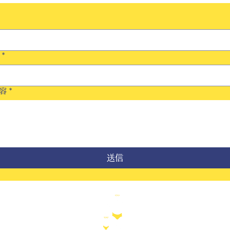
*
容
*
送信